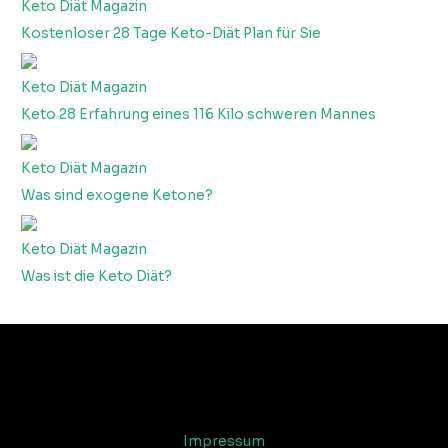
Keto Diät Magazin
Kostenloser 28 Tage Keto-Diät Plan für Sie
Keto Diät Magazin
Keto 28 Erfahrung eines 116 Kilo schweren Mannes
Keto Diät Magazin
Was sind exogene Ketone?
Keto Diät Magazin
Was ist die Keto Diät?
Impressum