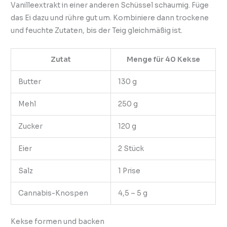
Vanilleextrakt in einer anderen Schüssel schaumig. Füge
das Ei dazu und rühre gut um. Kombiniere dann trockene
und feuchte Zutaten, bis der Teig gleichmäßig ist.
Zutat
Menge für 40 Kekse
Butter
130 g
Mehl
250 g
Zucker
120 g
Eier
2 Stück
Salz
1 Prise
Cannabis-Knospen
4,5 – 5 g
Kekse formen und backen