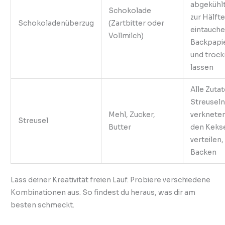
abgekühl
Schokolade
zur Hälfte
Schokoladenüberzug
(Zartbitter oder
eintauche
Vollmilch)
Backpapie
und troc
lassen
Alle Zutat
Streuseln
Mehl, Zucker,
verkneten
Streusel
Butter
den Keks
verteilen
Backen
Lass deiner Kreativität freien Lauf. Probiere verschiedene
Kombinationen aus. So findest du heraus, was dir am
besten schmeckt.