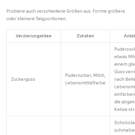
Probiere auch verschiedene Größen aus. Forme größere
oder kleinere Teigportionen.
Verzierungsidee
Zutaten
Anle
Puderzuck
etwas Mil
einem gla
Guss verr
Puderzucker, Milch,
Zuckerguss
nach Beli
Lebensmittelfarbe
Lebensmi
einfärben
die abgek
Kekse str
Schokola
schmelze