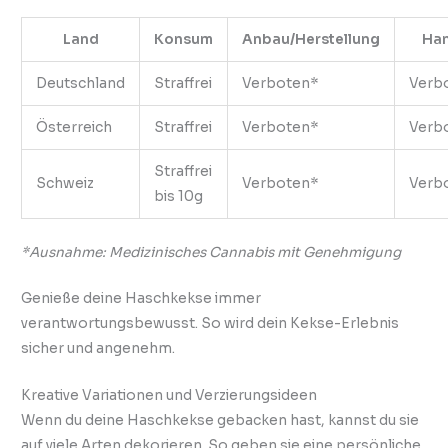
Land
Konsum
Anbau/Herstellung
Han
Deutschland
Straffrei
Verboten*
Verb
Österreich
Straffrei
Verboten*
Verb
Straffrei
Schweiz
Verboten*
Verb
bis 10g
*Ausnahme: Medizinisches Cannabis mit Genehmigung
Genieße deine Haschkekse immer
verantwortungsbewusst. So wird dein Kekse-Erlebnis
sicher und angenehm.
Kreative Variationen und Verzierungsideen
Wenn du deine Haschkekse gebacken hast, kannst du sie
auf viele Arten dekorieren. So geben sie eine persönliche