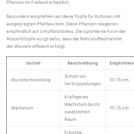
Pflanzen im Freiland erheblich.
Besonders empfehlen wir diese Töpfe für Kulturen mit
ausgeprägten Pfahlwurzeln. Diese Pflanzen reagieren
empfindlich auf Umpflanzstress. Die optimierte Form der
Anzuchttöpfe sorgt dafür, dass die Nährstoffaufnahme
der Wurzeln effizient erfolgt.
Vorteil
Beschreibung
Empfohlene
Schutz vor
Wurzelentwicklung
10-15 cm
Verkrüppelungen
Kräftigeres
Wachstum durch
Wachstum
10-15 cm
zusätzlichen
Raum
Erhöhte