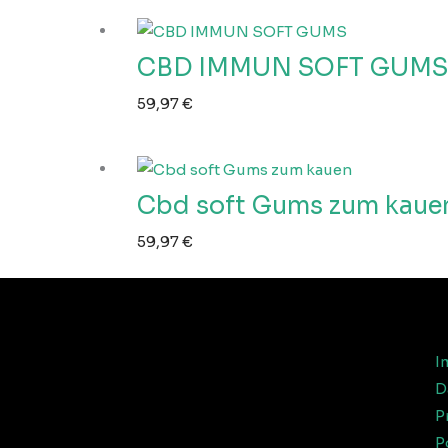
CBD IMMUN SOFT GUMS
59,97
€
Cbd soft Gums zum kaue
59,97
€
I
D
P
P