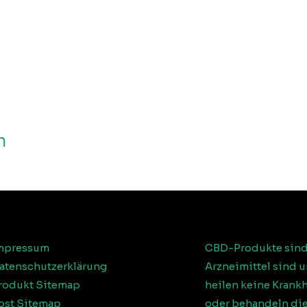
n
mpressum
CBD-Produkte sind
atenschutzerklärung
Arzneimittel sind 
rodukt Sitemap
heilen keine Krank
ost Sitemap
oder behandeln die